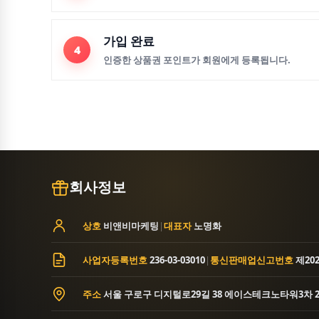
가입 완료
4
인증한 상품권 포인트가 회원에게 등록됩니다.
회사정보
상호
비앤비마케팅
|
대표자
노명화
사업자등록번호
236-03-03010
|
통신판매업신고번호
제20
주소
서울 구로구 디지털로29길 38 에이스테크노타워3차 2