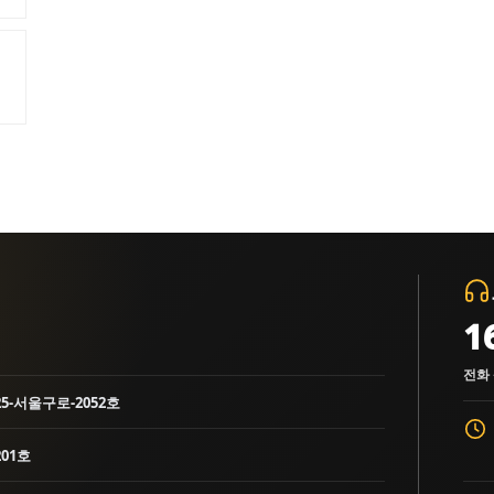
1
전화 
25-서울구로-2052호
01호