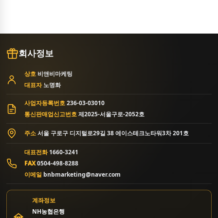
회사정보
상호
비앤비마케팅
대표자
노명화
사업자등록번호
236-03-03010
통신판매업신고번호
제2025-서울구로-2052호
주소
서울 구로구 디지털로29길 38 에이스테크노타워3차 201호
대표전화
1660-3241
FAX
0504-498-8288
이메일
bnbmarketing@naver.com
계좌정보
NH농협은행