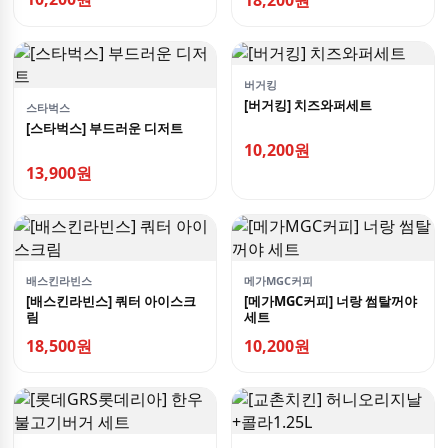
18,200원
버거킹
[버거킹] 치즈와퍼세트
스타벅스
[스타벅스] 부드러운 디저트
10,200원
13,900원
배스킨라빈스
메가MGC커피
[배스킨라빈스] 쿼터 아이스크
[메가MGC커피] 너랑 썸탈꺼야
림
세트
18,500원
10,200원