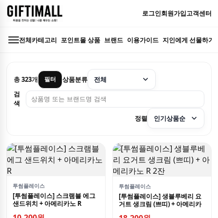
로그인
회원가입
고객센터
전체카테고리
포인트몰 상품
브랜드
이용가이드
지인에게 선물하기
총
323
개
상품분류
필터
검
색
정렬
투썸플레이스
투썸플레이스
[투썸플레이스] 스크램블 에그
[투썸플레이스] 생블루베리 요
샌드위치 + 아메리카노 R
거트 생크림 (쁘띠) + 아메리카
노 R 2잔
10,200원