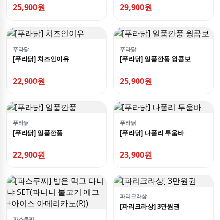
드치킨(뼈))+스파게티+콜라
치킨(뼈))+스파게티+콜라1.25L
25,900원
29,900원
500ml
푸라닭
푸라닭
[푸라닭] 치즈인이유
[푸라닭] 일품깐풍 윙콤보
22,900원
25,900원
푸라닭
푸라닭
[푸라닭] 일품깐풍
[푸라닭] 나폴리 투움바
22,900원
23,900원
파리크라상
[파리크라상] 3만원권
파스쿠찌