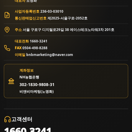
대표자
노명화
사업자등록번호
236-03-03010
통신판매업신고번호
제2025-서울구로-2052호
주소
서울 구로구 디지털로29길 38 에이스테크노타워3차 201호
대표전화
1660-3241
FAX
0504-498-8288
이메일
bnbmarketing@naver.com
계좌정보
NH농협은행
302-1830-9808-31
비앤비마케팅(노명화)
고객센터
1660.3241