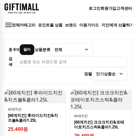
로그인
회원가입
고객센터
전체카테고리
포인트몰 상품
브랜드
이용가이드
지인에게 선물하기
총
9
개
상품분류
필터
검
색
정렬
60계치킨
[60계치킨] 후라이드치킨&치
60계치킨
즈볼&콜라1.25L
[60계치킨] 크크크치킨&포테
이토치즈스틱&콜라1.25L
25,400원
29,400원