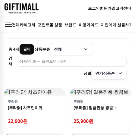
로그인
회원가입
고객센터
전체카테고리
포인트몰 상품
브랜드
이용가이드
지인에게 선물하기
총
4
개
상품분류
필터
검
색
정렬
푸라닭
푸라닭
[푸라닭] 치즈인이유
[푸라닭] 일품깐풍 윙콤보
22,900원
25,900원