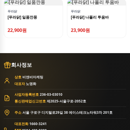
푸라닭
푸라닭
[푸라닭] 일품깐풍
[푸라닭] 나폴리 투움바
22,900원
23,900원
회사정보
상호
비앤비마케팅
대표자
노명화
사업자등록번호
236-03-03010
통신판매업신고번호
제2025-서울구로-2052호
주소
서울 구로구 디지털로29길 38 에이스테크노타워3차 201호
대표전화
1660-3241