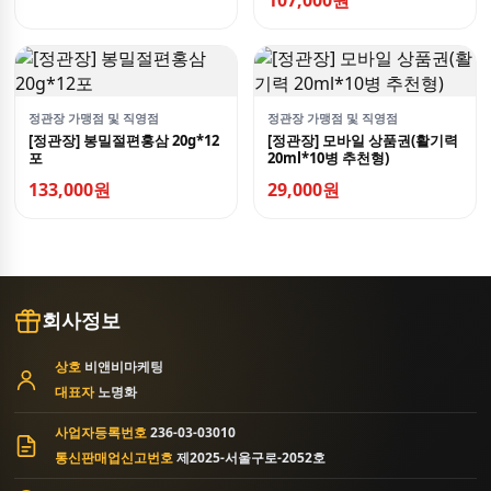
107,000원
정관장 가맹점 및 직영점
정관장 가맹점 및 직영점
[정관장] 봉밀절편홍삼 20g*12
[정관장] 모바일 상품권(활기력
포
20ml*10병 추천형)
133,000원
29,000원
회사정보
상호
비앤비마케팅
대표자
노명화
사업자등록번호
236-03-03010
통신판매업신고번호
제2025-서울구로-2052호