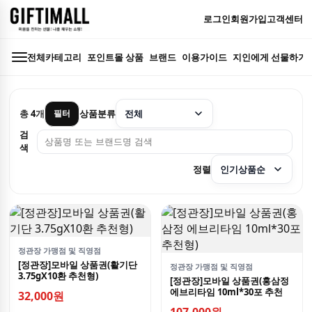
로그인
회원가입
고객센터
전체카테고리
포인트몰 상품
브랜드
이용가이드
지인에게 선물하기
총
4
개
상품분류
필터
검
색
정렬
정관장 가맹점 및 직영점
[정관장]모바일 상품권(활기단
정관장 가맹점 및 직영점
3.75gX10환 추천형)
[정관장]모바일 상품권(홍삼정
에브리타임 10ml*30포 추천
32,000원
형)