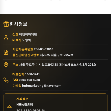
회사정보
상호
비앤비마케팅
대표자
노명화
사업자등록번호
236-03-03010
통신판매업신고번호
제2025-서울구로-2052호
주소
서울 구로구 디지털로29길 38 에이스테크노타워3차 201호
대표전화
1660-3241
FAX
0504-498-8288
이메일
bnbmarketing@naver.com
계좌정보
NH농협은행
302-1830-9808-31