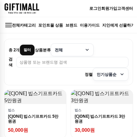
로그인
회원가입
고객센터
전체카테고리
포인트몰 상품
브랜드
이용가이드
지인에게 선물하기
총
2
개
상품분류
필터
검
색
정렬
빕스
빕스
[CJONE] 빕스기프트카드 5만
[CJONE] 빕스기프트카드 3만
원권
원권
50,000원
30,000원