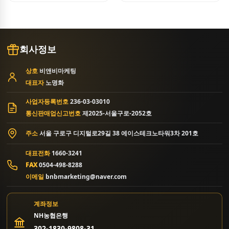
회사정보
상호
비앤비마케팅
대표자
노명화
사업자등록번호
236-03-03010
통신판매업신고번호
제2025-서울구로-2052호
주소
서울 구로구 디지털로29길 38 에이스테크노타워3차 201호
대표전화
1660-3241
FAX
0504-498-8288
이메일
bnbmarketing@naver.com
계좌정보
NH농협은행
302-1830-9808-31