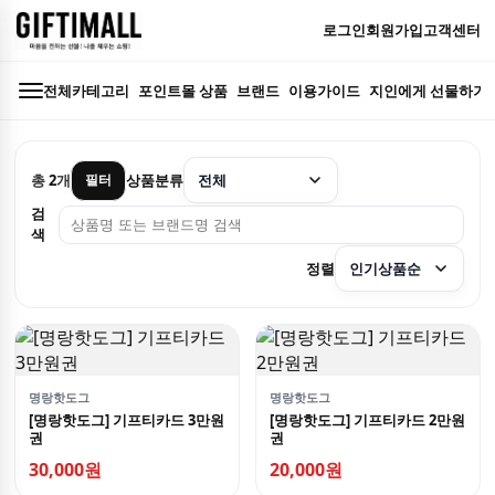
로그인
회원가입
고객센터
전체카테고리
포인트몰 상품
브랜드
이용가이드
지인에게 선물하기
총
2
개
상품분류
필터
검
색
정렬
명랑핫도그
명랑핫도그
[명랑핫도그] 기프티카드 3만원
[명랑핫도그] 기프티카드 2만원
권
권
30,000원
20,000원