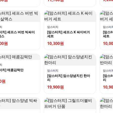
치
맘스터치
맘스터
터치] 셰프스 버번 빅싸이
[맘스터치] 셰프스 K 싸이버거
[맘스터
맥스
세트
세트
400원
10,300원
10,0
치
터치] 매콤김떡만
맘스터치
맘스터
[맘스터치] 맘스양념치킨 한마
[맘스
리
리
00원
19,900원
10,9