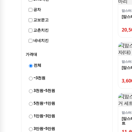
공차
맘스터
[맘스
교보문고
20,
교촌치킨
네네치킨
던킨도너츠
가격대
도미노피자
맘스터
전체
[맘스
뚜레쥬르
~3천원
3,6
롯데GRS(크리스피크림도넛)
3천원~5천원
롯데리아
롯데시네마(콤보)
5천원~1만원
롯데시네마(패키지)
맘스터
1만원~3만원
[맘스
맘스터치
트
3만원~5만원
11,