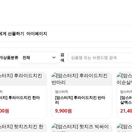
에게 선물하기
마이페이지
검
개
상품분류
색
치
맘스터치
맘스터
터치] 후라이드치킨 한마
[맘스터치] 후라이드치킨 반마
[맘스
리
살맥스
900원
9,900원
21,4