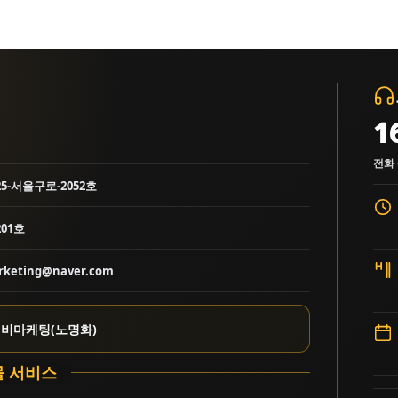
1
전화 
25-서울구로-2052호
01호
keting@naver.com
비마케팅(노명화)
 서비스