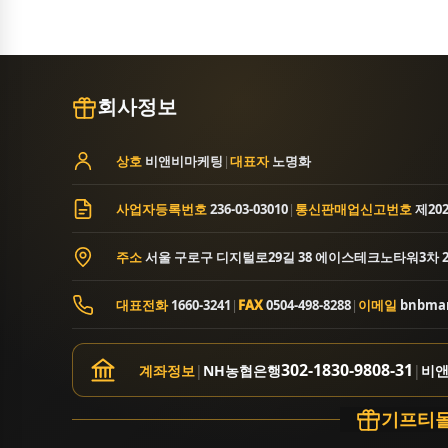
하남돼지집
할리스
회사정보
상호
비앤비마케팅
|
대표자
노명화
사업자등록번호
236-03-03010
|
통신판매업신고번호
제20
주소
서울 구로구 디지털로29길 38 에이스테크노타워3차 2
대표전화
1660-3241
|
FAX
0504-498-8288
|
이메일
bnbmar
302-1830-9808-31
계좌정보
|
NH농협은행
|
비앤
기프티몰