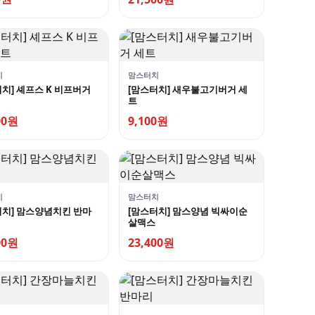
치
맘스터치
치] 셰프스 K 비프버거
[맘스터치] 새우불고기버거 세
트
00원
9,100원
치
맘스터치
터치] 맘스양념치킨 반마
[맘스터치] 맘스양념 빅싸이순
살맥스
00원
23,400원