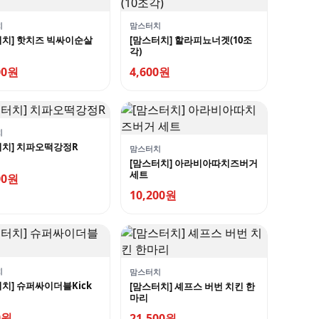
치
맘스터치
터치] 핫치즈 빅싸이순살
[맘스터치] 할라피뇨너겟(10조
각)
00원
4,600원
치
터치] 치파오떡강정R
맘스터치
[맘스터치] 아라비아따치즈버거
세트
00원
10,200원
치
맘스터치
치] 슈퍼싸이더블Kick
[맘스터치] 셰프스 버번 치킨 한
마리
0원
21,500원