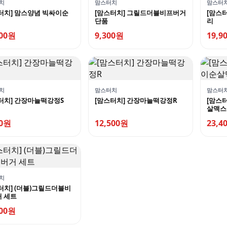
치
맘스터치
맘스터
터치] 맘스양념 빅싸이순
[맘스터치] 그릴드더블비프버거
[맘스
단품
리
900원
9,300원
19,9
치
맘스터치
맘스터
터치] 간장마늘떡강정S
[맘스터치] 간장마늘떡강정R
[맘스
살맥스
00원
12,500원
23,4
치
터치] (더블)그릴드더블비
 세트
800원