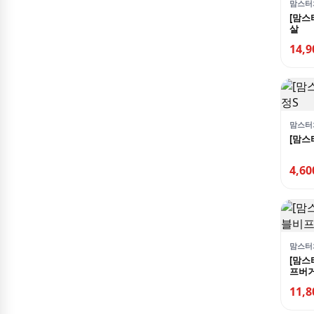
맘스터
이마트24
[맘스
살
이삭토스트(금액권)
14,
정관장 가맹점 및 직영점
죠스떡볶이(금액권)
커피빈
맘스터
컴포즈커피
[맘스
크리스피크림도넛
4,6
투썸플레이스
파리바게뜨
파리크라상
맘스터
파스쿠찌
[맘스
프버거
푸라닭
11,
피자나라치킨공주