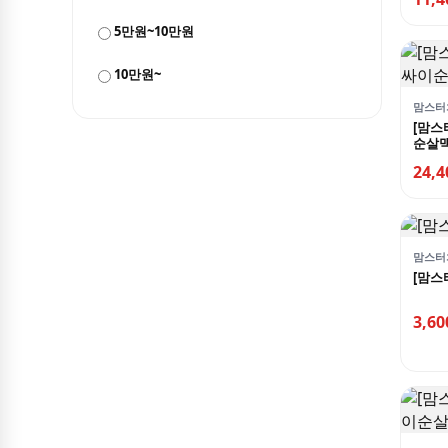
맥도날드
5만원~10만원
메가MGC커피
명랑핫도그
10만원~
맘스터
미스터피자
[맘스
순살
배스킨라빈스
24,
버거킹
본죽/본죽&비빔밥
빕스
맘스터
[맘스
빽다방
스타벅스
3,6
아티제
엔제리너스
이디야커피