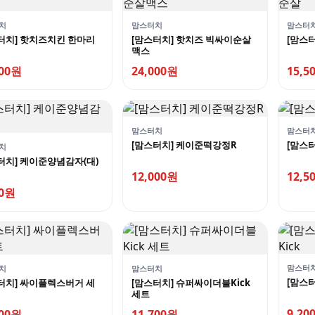
치
맘스터치
맘스터
터치] 핫치즈치킨 한마리
[맘스터치] 핫치즈 빅싸이순살
[맘스
맥스
500원
24,000원
15,5
맘스터치
맘스터
[맘스터치] 케이준떡강정R
[맘스
치
터치] 케이준양념감자(대)
12,000원
12,5
00원
맘스터
치
맘스터치
[맘스터
터치] 싸이플렉스버거 세
[맘스터치] 슈퍼싸이더블Kick
세트
9,20
400원
11,700원