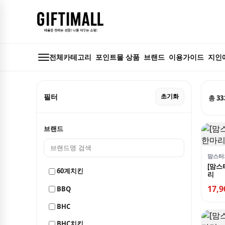
전체카테고리
포인트몰 상품
브랜드
이용가이드
지인
필터
초기화
총
33
브랜드
맘스터
[맘스
60계치킨
리
17,
BBQ
BHC
BHC치킨