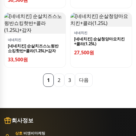
30,500원
네네치킨
[네네치킨] 순살청양마요치킨
네네치킨
+콜라(1.25L)
[네네치킨] 순살치즈스노윙반
쇼킹핫반+콜라(1.25L)+감자
27,500원
33,500원
다음
1
2
3
회사정보
상호
비앤비마케팅