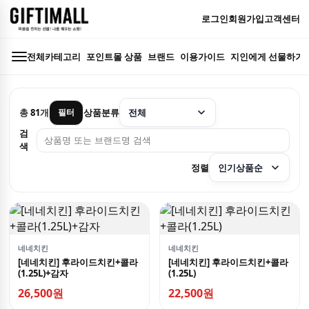
로그인
회원가입
고객센터
전체카테고리
포인트몰 상품
브랜드
이용가이드
지인에게 선물하기
총
81
개
상품분류
필터
검
색
정렬
네네치킨
네네치킨
[네네치킨] 후라이드치킨+콜라
[네네치킨] 후라이드치킨+콜라
(1.25L)+감자
(1.25L)
26,500원
22,500원