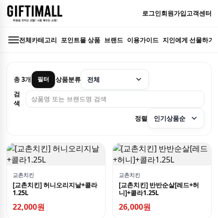
로그인
회원가입
고객센터
전체카테고리
포인트몰 상품
브랜드
이용가이드
지인에게 선물하기
총
3
개
상품분류
필터
검
색
정렬
교촌치킨
교촌치킨
[교촌치킨] 허니오리지날+콜라
[교촌치킨] 반반순살[레드+허
1.25L
니]+콜라1.25L
22,000원
26,000원