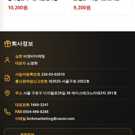
라 토스트
10,200원
9,200원
회사정보
상호
비앤비마케팅
대표자
노명화
사업자등록번호
236-03-03010
통신판매업신고번호
제2025-서울구로-2052호
주소
서울 구로구 디지털로29길 38 에이스테크노타워3차 201호
대표전화
1660-3241
FAX
0504-498-8288
이메일
bnbmarketing@naver.com
계좌정보