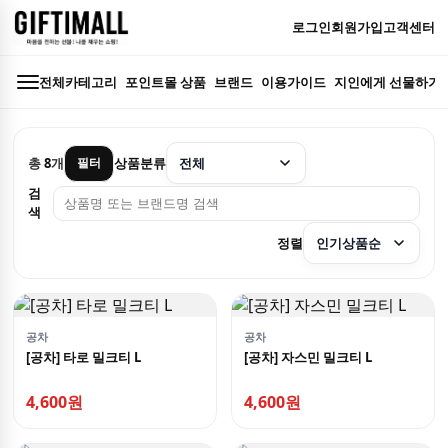
로그인
회원가입
고객센터
전체카테고리
포인트몰 상품
브랜드
이용가이드
지인에게 선물하기
총
8
개
상품분류
필터
검
색
정렬
공차
공차
[공차] 타로 밀크티 L
[공차] 자스민 밀크티 L
4,600원
4,600원