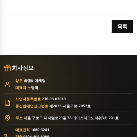
목록
회사정보
상호
비앤비마케팅
대표자
노명화
사업자등록번호
236-03-03010
통신판매업신고번호
제2025-서울구로-2052호
주소
서울 구로구 디지털로29길 38 에이스테크노타워3차 201호
대표전화
1660-3241
FAX
0504-498-8288